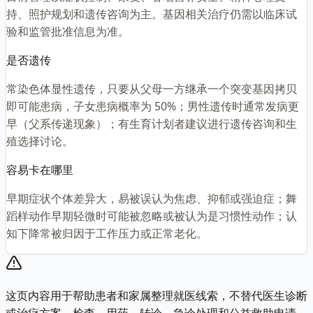
持、照护规划和遗传咨询为主。基因相关治疗仍需以临床试
验和监管批准信息为准。
是否遗传
常染色体显性遗传，只要从父母一方继承一个突变基因拷贝
即可能患病，子女患病概率为 50%；男性遗传时通常发病更
早（父系传递现象）；有生育计划者建议进行遗传咨询和生
殖选择讨论。
容易卡在哪里
早期症状个体差异大，易被误认为焦虑、抑郁或强迫症；舞
蹈样动作早期轻微时可能被忽略或被认为是习惯性动作；认
知下降常被归因于工作压力或正常老化。
这页内容用于帮助患者和家属整理就医线索，不替代医生诊断
或治疗方案。检查、用药、转诊、急诊处理和公益救助申请，