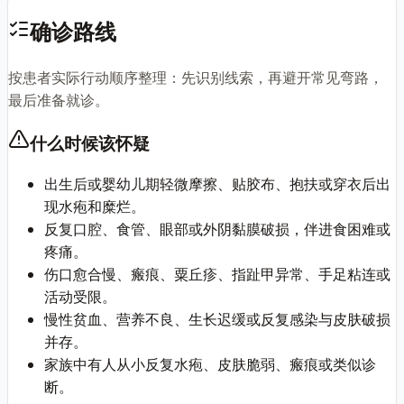
确诊路线
按患者实际行动顺序整理：先识别线索，再避开常见弯路，
最后准备就诊。
什么时候该怀疑
出生后或婴幼儿期轻微摩擦、贴胶布、抱扶或穿衣后出
现水疱和糜烂。
反复口腔、食管、眼部或外阴黏膜破损，伴进食困难或
疼痛。
伤口愈合慢、瘢痕、粟丘疹、指趾甲异常、手足粘连或
活动受限。
慢性贫血、营养不良、生长迟缓或反复感染与皮肤破损
并存。
家族中有人从小反复水疱、皮肤脆弱、瘢痕或类似诊
断。