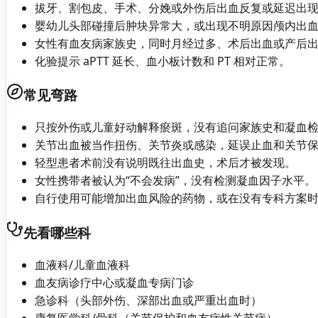
拔牙、割包皮、手术、分娩或外伤后出血反复或延迟出
婴幼儿头部碰撞后肿块异常大，或出现不明原因颅内出
女性有血友病家族史，同时月经过多、术后出血或产后
化验提示 aPTT 延长、血小板计数和 PT 相对正常。
常见弯路
只按外伤或儿童好动解释瘀斑，没有追问家族史和凝血
关节出血被当作扭伤、关节炎或感染，延误止血和关节
轻型患者术前没有说明既往出血史，术后才被发现。
女性携带者被认为“不会发病”，没有检测凝血因子水平。
自行使用可能增加出血风险的药物，或在没有专科方案
先看哪些科
血液科/儿童血液科
血友病诊疗中心或凝血专病门诊
急诊科（头部外伤、深部出血或严重出血时）
康复医学科/骨科（关节保护和血友病性关节病）