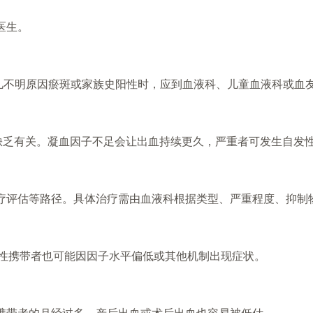
医生。
幼儿不明原因瘀斑或家族史阳性时，应到血液科、儿童血液科或血
因子 IX 缺乏有关。凝血因子不足会让出血持续更久，严重者可发生自
疗评估等路径。具体治疗需由血液科根据类型、严重程度、抑制
病，女性携带者也可能因因子水平偏低或其他机制出现症状。
携带者的月经过多、产后出血或术后出血也容易被低估。