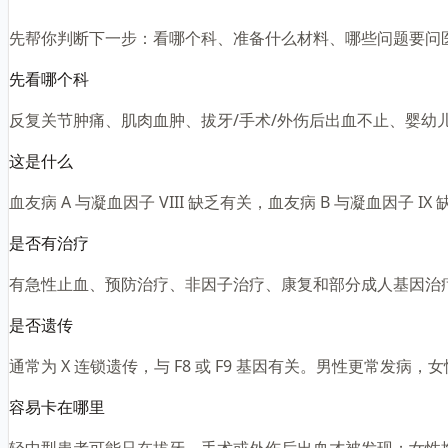
先帮你判断下一步：看哪个科、准备什么材料、哪些问题要问
先看哪个科
反复关节肿痛、肌肉血肿、拔牙/手术/外伤后出血不止、婴
这是什么
血友病 A 与凝血因子 VIII 缺乏有关，血友病 B 与凝血
是否有治疗
有急性止血、预防治疗、非因子治疗、康复和部分成人基因治
是否遗传
通常为 X 连锁遗传，与 F8 或 F9 基因有关。男性更常发
容易卡在哪里
轻中型患者可能只在拔牙、手术或外伤后出血才被发现；女性