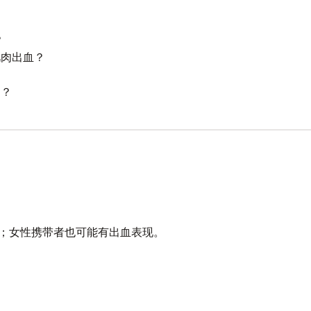
？
肌肉出血？
案？
有关；女性携带者也可能有出血表现。