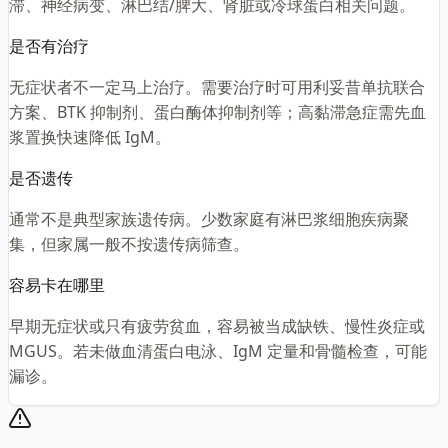
滞、神经病变、淋巴结/脾大、肾脏或冷球蛋白相关问题。
是否有治疗
无症状者不一定马上治疗。需要治疗时可用利妥昔单抗联合
方案、BTK 抑制剂、蛋白酶体抑制剂等；高黏滞急症需先血
浆置换快速降低 IgM。
是否遗传
通常不是典型家族遗传病。少数家庭有淋巴浆细胞疾病聚
集，但家属一般不按遗传病筛查。
容易卡在哪里
早期无症状或只有疲劳贫血，容易被当成缺铁、慢性炎症或
MGUS。若未做血清蛋白电泳、IgM 定量和骨髓检查，可能
漏诊。