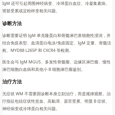
IgM 还可引起周围神经病变、冷球蛋白血症、冷凝集素病、
肾脏受累或淀粉样变相关问题。
诊断方法
诊断需要证明 IgM 单克隆蛋白和骨髓淋巴浆细胞性浸润，并
结合免疫表型、血清蛋白电泳/免疫固定、IgM 定量、骨髓活
检、MYD88 L265P 和 CXCR4 等检测。
医生会与 IgM MGUS、多发性骨髓瘤、边缘区淋巴瘤、慢性
淋巴细胞白血病和其他小 B 细胞淋巴瘤鉴别。
治疗方法
无症状 WM 不需要因诊断本身立刻治疗，而是规律观察。治
疗指征包括症状性贫血、高黏滞、器官受累、明显 B 症状、
神经病变或冷球蛋白相关问题。