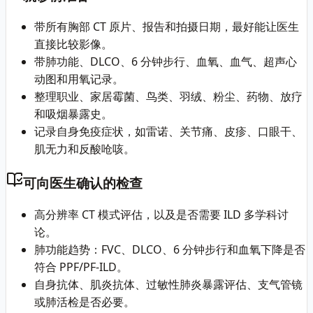
带所有胸部 CT 原片、报告和拍摄日期，最好能让医生
直接比较影像。
带肺功能、DLCO、6 分钟步行、血氧、血气、超声心
动图和用氧记录。
整理职业、家居霉菌、鸟类、羽绒、粉尘、药物、放疗
和吸烟暴露史。
记录自身免疫症状，如雷诺、关节痛、皮疹、口眼干、
肌无力和反酸呛咳。
可向医生确认的检查
高分辨率 CT 模式评估，以及是否需要 ILD 多学科讨
论。
肺功能趋势：FVC、DLCO、6 分钟步行和血氧下降是否
符合 PPF/PF-ILD。
自身抗体、肌炎抗体、过敏性肺炎暴露评估、支气管镜
或肺活检是否必要。