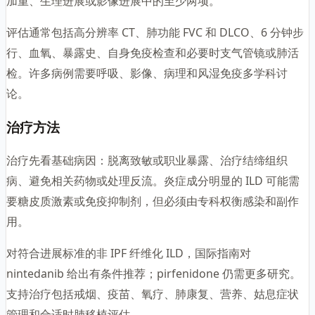
加重、生理进展或影像进展中的至少两项。
评估通常包括高分辨率 CT、肺功能 FVC 和 DLCO、6 分钟步
行、血氧、暴露史、自身免疫检查和必要时支气管镜或肺活
检。许多病例需要呼吸、影像、病理和风湿免疫多学科讨
论。
治疗方法
治疗先看基础病因：脱离致敏或职业暴露、治疗结缔组织
病、避免相关药物或处理反流。炎症成分明显的 ILD 可能需
要糖皮质激素或免疫抑制剂，但必须由专科权衡感染和副作
用。
对符合进展标准的非 IPF 纤维化 ILD，国际指南对
nintedanib 给出有条件推荐；pirfenidone 仍需更多研究。
支持治疗包括戒烟、疫苗、氧疗、肺康复、营养、姑息症状
管理和合适时肺移植评估。