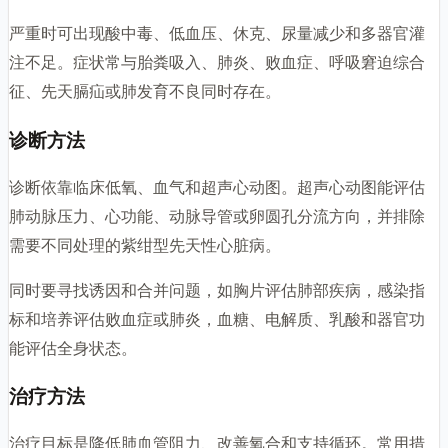
严重时可出现酸中毒、低血压、休克、尿量减少和多器官灌
注不足。症状常与胎粪吸入、肺炎、败血症、呼吸窘迫综合
征、先天膈疝或肺发育不良同时存在。
诊断方法
诊断依靠临床低氧、血气和超声心动图。超声心动图能评估
肺动脉压力、心功能、动脉导管或卵圆孔分流方向，并排除
需要不同处理的紫绀型先天性心脏病。
同时要寻找诱因和合并问题，如胸片评估肺部疾病，感染指
标和培养评估败血症或肺炎，血糖、电解质、乳酸和器官功
能评估全身状态。
治疗方法
治疗目标是降低肺血管阻力、改善氧合和支持循环。常用措