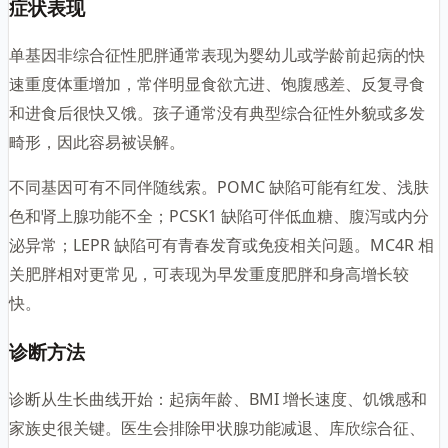
症状表现
单基因非综合征性肥胖通常表现为婴幼儿或学龄前起病的快
速重度体重增加，常伴明显食欲亢进、饱腹感差、反复寻食
和进食后很快又饿。孩子通常没有典型综合征性外貌或多发
畸形，因此容易被误解。
不同基因可有不同伴随线索。POMC 缺陷可能有红发、浅肤
色和肾上腺功能不全；PCSK1 缺陷可伴低血糖、腹泻或内分
泌异常；LEPR 缺陷可有青春发育或免疫相关问题。MC4R 相
关肥胖相对更常见，可表现为早发重度肥胖和身高增长较
快。
诊断方法
诊断从生长曲线开始：起病年龄、BMI 增长速度、饥饿感和
家族史很关键。医生会排除甲状腺功能减退、库欣综合征、