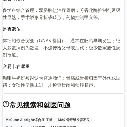
多学科综合管理：双膦酸盐治疗骨病；芳香化酶抑制剂延缓
性早熟；手术矫形骨折或畸形；药物控制甲亢等。
是否遗传
体细胞嵌合突变（GNAS 基因），通常在胚胎早期发生；绝
大多数病例为散发，不遗传给父母或后代；极少数家族性病
例报道。
容易卡在哪里
咖啡牛奶斑被误认为普通胎记；骨痛或骨折归因于外伤或缺
钙；女孩性早熟未进一步检查骨龄和盆腔超声。
常见搜索和就医问题
McCune-Albright综合征 症状
MAS 骨纤维发育不良