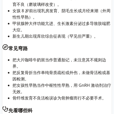
育不良（磨玻璃样改变）。
女孩 8 岁前出现乳房发育、阴毛生长或月经来潮（外周
性性早熟）。
甲状腺肿大伴功能亢进、生长激素分泌过多导致肢端肥
大症。
新生儿期出现库欣综合征表现（罕见但严重）。
常见弯路
把大片咖啡牛奶斑当作普通胎记，未注意其不规则边
界。
把反复骨折当作单纯骨质疏松或外伤，未做骨活检或基
因检测。
把女孩性早熟当作中枢性性早熟，用 GnRH 激动剂治疗
无效。
骨纤维发育不良活检误诊为骨肿瘤而行不必要手术。
先看哪些科