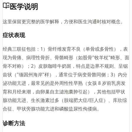
医学说明
这里保留更完整的医学解释，方便和医生沟通时核对概念。
症状表现
经典三联征包括：1）骨纤维发育不良（单骨或多骨性），表
现为骨痛、病理性骨折、骨骼畸形（如股骨"牧羊杖"畸形、面
骨不对称）；2）皮肤咖啡牛奶斑，特点是边界不规则、呈锯
齿状（"缅因州海岸"样），通常位于病变骨骼同侧；3）内分
泌功能亢进，最常见的是外周性性早熟（女孩 8 岁前乳房发
育和月经来潮，由卵巢自主滤泡囊肿引起），其他包括甲状
腺功能亢进、生长激素过多（肢端肥大症/巨人症）、库欣综
合征、甲状旁腺功能亢进和磷酸盐尿性佝偻病。
诊断方法