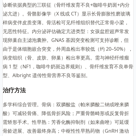
诊断依据典型的三联征（骨纤维发育不良+咖啡牛奶斑+内分
泌亢进）。骨骼影像学（X 线或 CT）显示长骨膨胀性磨玻璃
样病变伴皮质变薄。骨活检可见纤维组织替代正常骨小梁，
无恶性特征。内分泌评估确定亢进类型：女孩盆腔超声常发
现卵巢自主滤泡囊肿。GNAS 基因突变检测可支持诊断，但
由于是体细胞嵌合突变，外周血检出率较低（约 20–50%），
病变组织（骨、皮肤、卵巢）检出率更高。需与神经纤维瘤
病 1 型（NF1，咖啡牛奶斑边界规则）、骨纤维发育不良单骨
型、Albright 遗传性骨营养不良等鉴别。
治疗方法
多学科综合管理。骨病：双膦酸盐（帕米膦酸二钠或唑来膦
酸）可减轻骨痛、降低骨折风险；严重骨骼畸形或反复骨折
需矫形手术。性早熟：芳香化酶抑制剂（如来曲唑）可延缓
骨龄进展、改善最终身高；中枢性性早熟药物（GnRH 激动