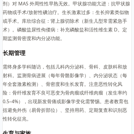
剂）对 MAS 外周性性早熟无效。甲状腺功能亢进：抗甲状腺
药物或手术/放射性碘治疗。生长激素过多：生长抑素类似物
或手术。库欣综合征：肾上腺切除术（新生儿型常需紧急手
术）。磷酸盐尿性佝偻病：补充磷酸盐和活性维生素 D。定
期监测骨密度和内分泌功能。
长期管理
需终身多学科随访，包括儿科内分泌科、骨科、皮肤科和放
射科。监测骨病进展（每年骨骼影像学）、内分泌状态（每
年全套激素检测）、骨密度和生长发育。注意恶性转化风
险：骨纤维发育不良可恶变为骨肉瘤或纤维肉瘤（发生率约
0.5–4%），出现新发骨痛或影像学变化需警惕。患者教育包
括避免外伤（易骨折部位）、坚持用药、定期复查和识别恶
性转化征兆。
生育与家族