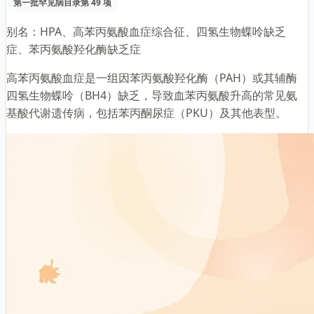
第一批罕见病目录第 49 项
别名：
HPA、高苯丙氨酸血症综合征、四氢生物蝶呤缺乏
症、苯丙氨酸羟化酶缺乏症
高苯丙氨酸血症是一组因苯丙氨酸羟化酶（PAH）或其辅酶
四氢生物蝶呤（BH4）缺乏，导致血苯丙氨酸升高的常见氨
基酸代谢遗传病，包括苯丙酮尿症（PKU）及其他表型。