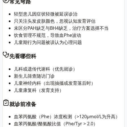
常见弯路
轻型患儿因症状轻微被延误诊治
只关注头发皮肤颜色，忽视认知发育评估
未区分PAH缺乏与BH4缺乏，治疗方案选择不当
饮食管理不规范，导致血Phe波动
儿童期行为问题被误认为心理问题
先看哪些科
儿科或遗传代谢科（优先就诊）
新生儿筛查随访门诊
儿童神经内科（出现抽搐或发育落后时）
儿童康复科（发育支持）
就诊前准备
血苯丙氨酸（Phe）浓度检测（>120μmol/L为升高）
血苯丙氨酸/酪氨酸比值（Phe/Tyr > 2.0）