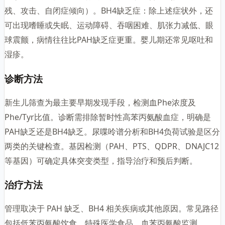
残、攻击、自闭症倾向）。BH4缺乏症：除上述症状外，还
可出现嗜睡或失眠、运动障碍、吞咽困难、肌张力减低、眼
球震颤，病情往往比PAH缺乏症更重。婴儿期还常见呕吐和
湿疹。
诊断方法
新生儿筛查为最主要早期发现手段，检测血Phe浓度及
Phe/Tyr比值。诊断需排除暂时性高苯丙氨酸血症，明确是
PAH缺乏还是BH4缺乏。尿喋呤谱分析和BH4负荷试验是区分
两类的关键检查。基因检测（PAH、PTS、QDPR、DNAJC12
等基因）可确定具体突变类型，指导治疗和预后判断。
治疗方法
管理取决于 PAH 缺乏、BH4 相关疾病或其他原因。常见路径
包括低苯丙氨酸饮食、特殊医学食品、血苯丙氨酸监测、