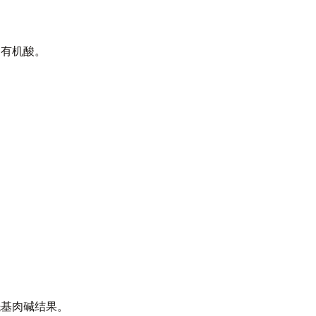
和有机酸。
。
酰基肉碱结果。