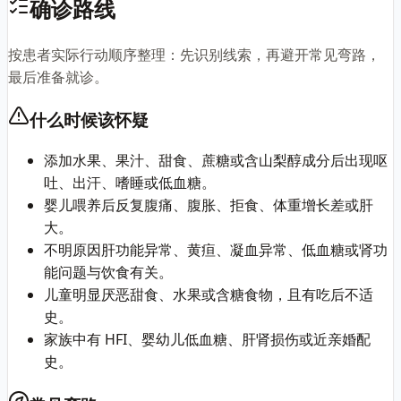
确诊路线
按患者实际行动顺序整理：先识别线索，再避开常见弯路，
最后准备就诊。
什么时候该怀疑
添加水果、果汁、甜食、蔗糖或含山梨醇成分后出现呕
吐、出汗、嗜睡或低血糖。
婴儿喂养后反复腹痛、腹胀、拒食、体重增长差或肝
大。
不明原因肝功能异常、黄疸、凝血异常、低血糖或肾功
能问题与饮食有关。
儿童明显厌恶甜食、水果或含糖食物，且有吃后不适
史。
家族中有 HFI、婴幼儿低血糖、肝肾损伤或近亲婚配
史。