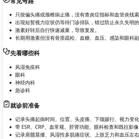
常见弯路
只按偏头痛或颈椎病止痛，没有查炎症指标和血管炎线
出现短暂视力症状仍等待门诊排队，错过防止永久失明
激素好转后自行快速减量，导致复发。
长期用激素但没有骨质疏松、血糖、血压、感染和眼科
先看哪些科
风湿免疫科
眼科
神经内科
急诊科
就诊前准备
记录头痛起病时间、位置、头皮痛、下颌跛行、视力变
带 ESR、CRP、血常规、肝肾功能、眼科检查和既往影
记录肩髋晨僵、风湿性多肌痛症状、上肢乏力和血压左