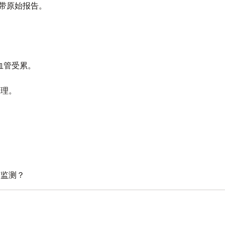
，带原始报告。
大血管受累。
管理。
何监测？