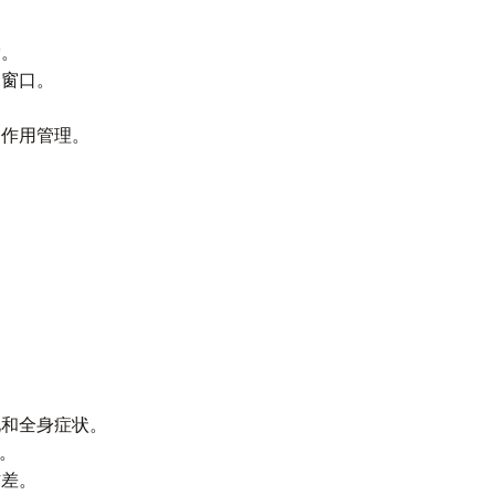
索。
的窗口。
副作用管理。
化和全身症状。
像。
右差。