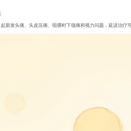
项
常引起新发头痛、头皮压痛、咀嚼时下颌痛和视力问题，延误治疗