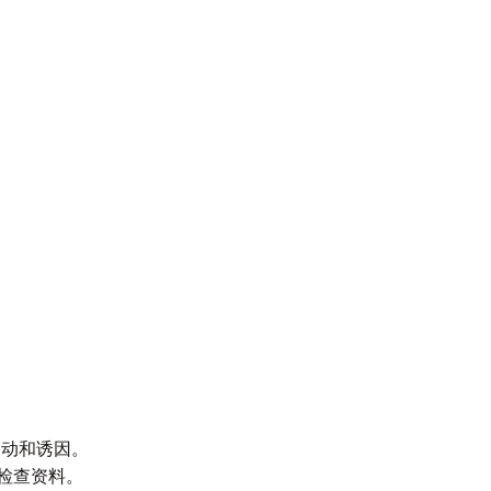
。
。
。
波动和诱因。
图检查资料。