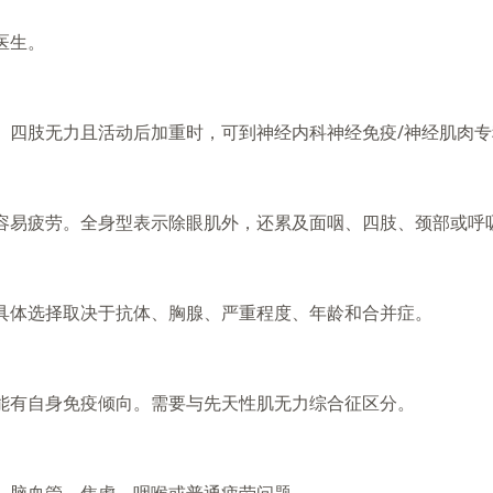
医生。
、四肢无力且活动后加重时，可到神经内科神经免疫/神经肌肉
容易疲劳。全身型表示除眼肌外，还累及面咽、四肢、颈部或呼
具体选择取决于抗体、胸腺、严重程度、年龄和合并症。
能有自身免疫倾向。需要与先天性肌无力综合征区分。
、脑血管、焦虑、咽喉或普通疲劳问题。