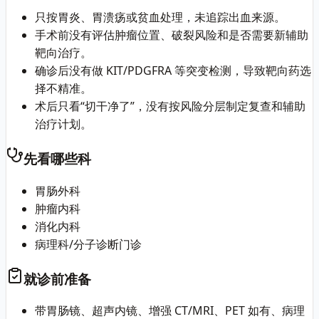
只按胃炎、胃溃疡或贫血处理，未追踪出血来源。
手术前没有评估肿瘤位置、破裂风险和是否需要新辅助
靶向治疗。
确诊后没有做 KIT/PDGFRA 等突变检测，导致靶向药选
择不精准。
术后只看“切干净了”，没有按风险分层制定复查和辅助
治疗计划。
先看哪些科
胃肠外科
肿瘤内科
消化内科
病理科/分子诊断门诊
就诊前准备
带胃肠镜、超声内镜、增强 CT/MRI、PET 如有、病理