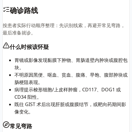
确诊路线
按患者实际行动顺序整理：先识别线索，再避开常见弯路，
最后准备就诊。
什么时候该怀疑
胃镜或影像发现黏膜下肿物、胃肠道壁内肿块或腹腔包
块。
不明原因黑便、呕血、贫血、腹痛、早饱、腹部肿块或
肠梗阻表现。
病理提示梭形细胞/上皮样肿瘤，CD117、DOG1 或
CD34 阳性。
既往 GIST 术后出现肝脏或腹膜结节，或靶向药期间影
像变化。
常见弯路