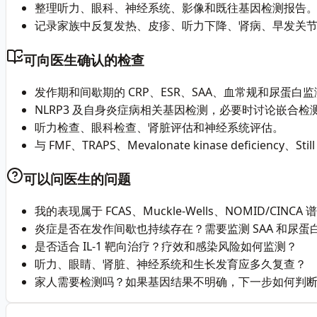
整理听力、眼科、神经系统、影像和既往基因检测报告
记录家族中反复发热、皮疹、听力下降、肾病、早发关
可向医生确认的检查
发作期和间歇期的 CRP、ESR、SAA、血常规和尿蛋白
NLRP3 及自身炎症病相关基因检测，必要时讨论嵌合检
听力检查、眼科检查、肾脏评估和神经系统评估。
与 FMF、TRAPS、Mevalonate kinase deficien
可以问医生的问题
我的表现属于 FCAS、Muckle-Wells、NOMID/CI
炎症是否在发作间歇也持续存在？需要监测 SAA 和尿蛋
是否适合 IL-1 靶向治疗？疗效和感染风险如何监测？
听力、眼睛、肾脏、神经系统和生长发育应多久复查？
家人需要检测吗？如果基因结果不明确，下一步如何判