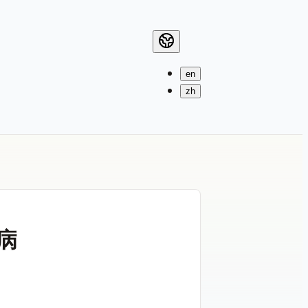
en
zh
病