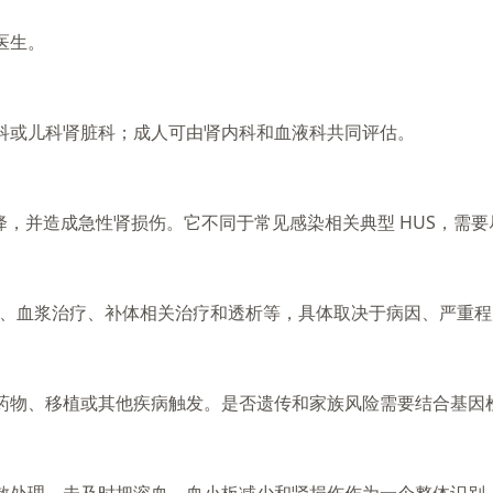
医生。
科或儿科肾脏科；成人可由肾内科和血液科共同评估。
降，并造成急性肾损伤。它不同于常见感染相关典型 HUS，需
疗、血浆治疗、补体相关治疗和透析等，具体取决于病因、严重
药物、移植或其他疾病触发。是否遗传和家族风险需要结合基因
散处理，未及时把溶血、血小板减少和肾损伤作为一个整体识别