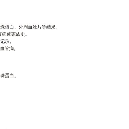
合珠蛋白、外周血涂片等结果。
疫病或家族史。
关记录。
微血管病。
合珠蛋白。
。