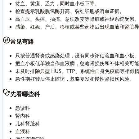
贫血、黄疸、乏力，同时血小板下降。
检查提示乳酸脱氢酶升高、裂红细胞或溶血证据。
高血压、头痛、抽搐、意识改变等肾脏或神经系统受累
感染、妊娠、产后、移植或某些药物后出现血液和肾脏
常见弯路
只按普通肾炎或感染处理，没有同步评估溶血和血小板
把血小板低单独当作血液病，忽略肾损伤和补体相关可
未及时排除典型 HUS、TTP、系统性自身免疫病等相似
急性期好转后停止随访，忽略复发和慢性肾损伤风险。
先看哪些科
急诊科
肾内科
儿科肾脏科
血液科
遗传咨询门诊