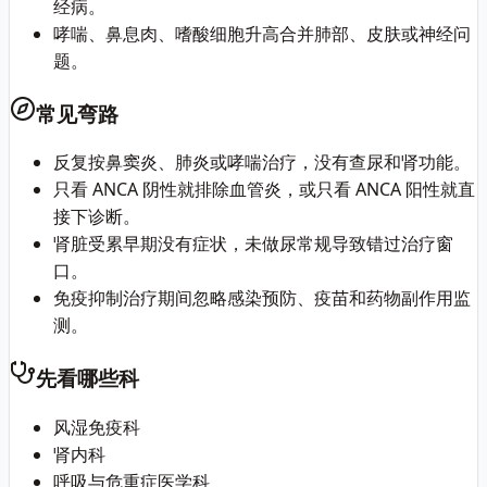
经病。
哮喘、鼻息肉、嗜酸细胞升高合并肺部、皮肤或神经问
题。
常见弯路
反复按鼻窦炎、肺炎或哮喘治疗，没有查尿和肾功能。
只看 ANCA 阴性就排除血管炎，或只看 ANCA 阳性就直
接下诊断。
肾脏受累早期没有症状，未做尿常规导致错过治疗窗
口。
免疫抑制治疗期间忽略感染预防、疫苗和药物副作用监
测。
先看哪些科
风湿免疫科
肾内科
呼吸与危重症医学科