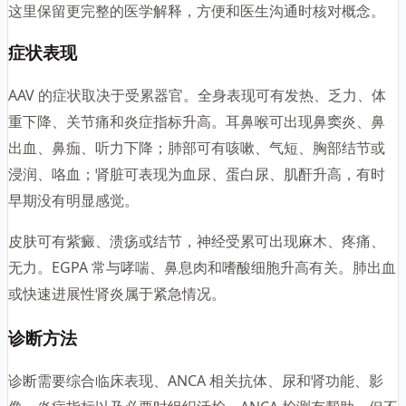
这里保留更完整的医学解释，方便和医生沟通时核对概念。
症状表现
AAV 的症状取决于受累器官。全身表现可有发热、乏力、体
重下降、关节痛和炎症指标升高。耳鼻喉可出现鼻窦炎、鼻
出血、鼻痂、听力下降；肺部可有咳嗽、气短、胸部结节或
浸润、咯血；肾脏可表现为血尿、蛋白尿、肌酐升高，有时
早期没有明显感觉。
皮肤可有紫癜、溃疡或结节，神经受累可出现麻木、疼痛、
无力。EGPA 常与哮喘、鼻息肉和嗜酸细胞升高有关。肺出血
或快速进展性肾炎属于紧急情况。
诊断方法
诊断需要综合临床表现、ANCA 相关抗体、尿和肾功能、影