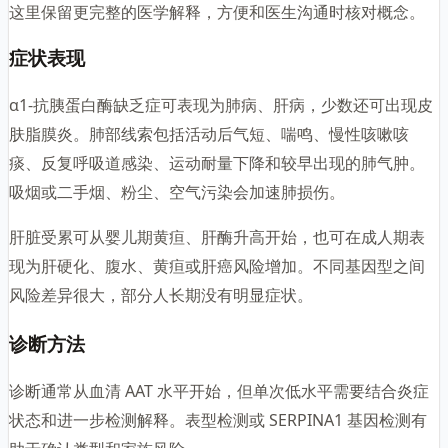
这里保留更完整的医学解释，方便和医生沟通时核对概念。
症状表现
α1-抗胰蛋白酶缺乏症可表现为肺病、肝病，少数还可出现皮
肤脂膜炎。肺部线索包括活动后气短、喘鸣、慢性咳嗽咳
痰、反复呼吸道感染、运动耐量下降和较早出现的肺气肿。
吸烟或二手烟、粉尘、空气污染会加速肺损伤。
肝脏受累可从婴儿期黄疸、肝酶升高开始，也可在成人期表
现为肝硬化、腹水、黄疸或肝癌风险增加。不同基因型之间
风险差异很大，部分人长期没有明显症状。
诊断方法
诊断通常从血清 AAT 水平开始，但单次低水平需要结合炎症
状态和进一步检测解释。表型检测或 SERPINA1 基因检测有