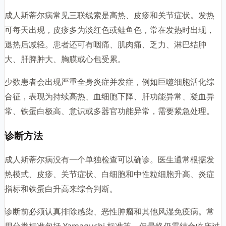
成人斯蒂尔病常见三联线索是高热、皮疹和关节症状。发热
可每天出现，皮疹多为淡红色或鲑鱼色，常在发热时出现，
退热后减轻。患者还可有咽痛、肌肉痛、乏力、淋巴结肿
大、肝脾肿大、胸膜或心包受累。
少数患者会出现严重全身炎症并发症，例如巨噬细胞活化综
合征，表现为持续高热、血细胞下降、肝功能异常、凝血异
常、铁蛋白极高、意识或多器官功能异常，需要紧急处理。
诊断方法
成人斯蒂尔病没有一个单独检查可以确诊。医生通常根据发
热模式、皮疹、关节症状、白细胞和中性粒细胞升高、炎症
指标和铁蛋白升高来综合判断。
诊断前必须认真排除感染、恶性肿瘤和其他风湿免疫病。常
用分类标准包括 Yamaguchi 标准等，但最终仍需结合临床过